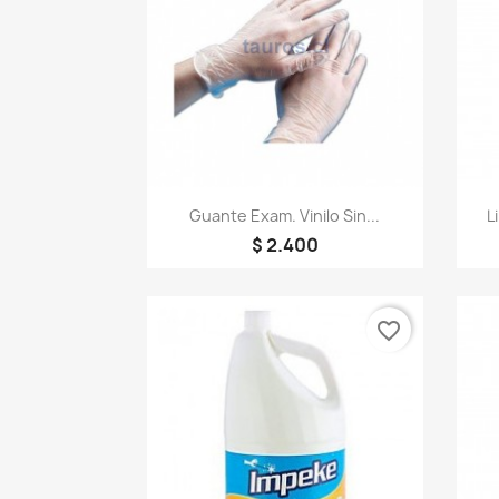
Vista rápida

Guante Exam. Vinilo Sin...
L
$ 2.400
favorite_border