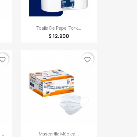
Vista rápida

Toalla De Papel Tork...
$ 12.900
vorite_border
favorite_border
Vista rápida

 L
Mascarilla Médica...