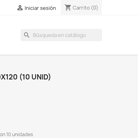
shopping_cart

Carrito
(0)
Iniciar sesión
search
X120 (10 UNID)
con 10 unidades