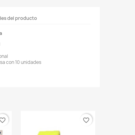
les del producto
a
l
onal
lsa con 10 unidades
vorite_border
favorite_border