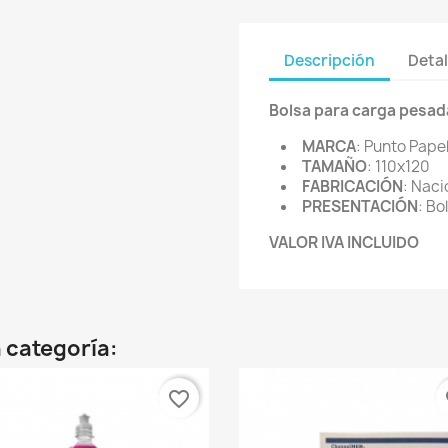
Descripción
Detal
Bolsa para carga pesad
MARCA
: Punto Pape
TAMAÑO
: 110x120
FABRICACIÓN
: Naci
PRESENTACIÓN
: Bo
VALOR IVA INCLUIDO
 categoría:
favorite_border
fa