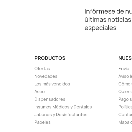
Infórmese de n
últimas noticias
especiales
PRODUCTOS
NUES
Ofertas
Envío
Novedades
Aviso l
Los más vendidos
Cómo 
Aseo
Quiene
Dispensadores
Pago 
Insumos Médicos y Dentales
Políti
Jabones y Desinfectantes
Conta
Papeles
Mapa d