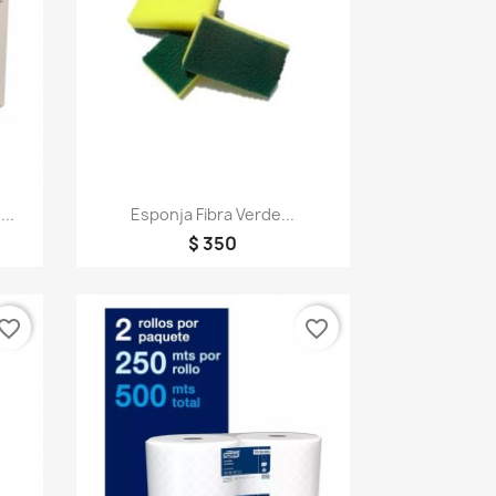
Vista rápida

...
Esponja Fibra Verde...
$ 350
vorite_border
favorite_border