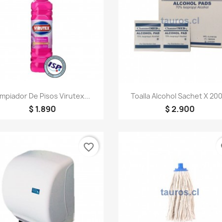
Vista rápida
Vista rápida


impiador De Pisos Virutex...
Toalla Alcohol Sachet X 200
$ 1.890
$ 2.900
favorite_border
fa