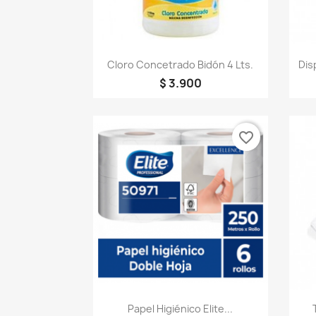
Vista rápida

Cloro Concetrado Bidón 4 Lts.
Dis
$ 3.900
favorite_border
Vista rápida

Papel Higiénico Elite...