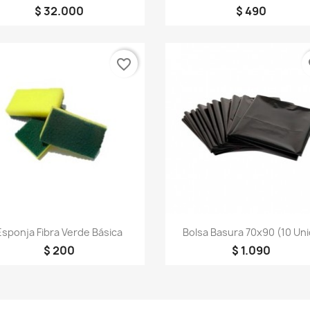
$ 32.000
$ 490
favorite_border
fa
Vista rápida
Vista rápida


Esponja Fibra Verde Básica
Bolsa Basura 70x90 (10 Uni
$ 200
$ 1.090