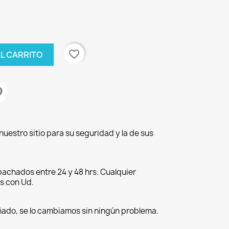
favorite_border
AL CARRITO
nuestro sitio para su seguridad y la de sus
achados entre 24 y 48 hrs. Cualquier
s con Ud.
ñado, se lo cambiamos sin ningún problema.