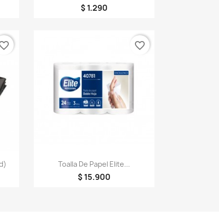
$ 1.290
vorite_border
favorite_border
Vista rápida

d)
Toalla De Papel Elite...
$ 15.900