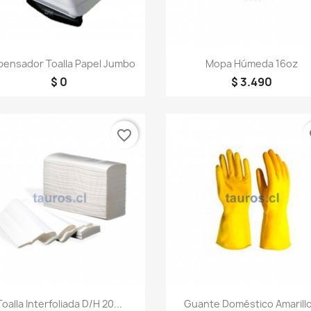
Vista rápida
Vista rápida


pensador Toalla Papel Jumbo
Mopa Húmeda 16oz
$ 0
$ 3.490
favorite_border
fa
Vista rápida
Vista rápida


Toalla Interfoliada D/H 20...
Guante Doméstico Amarillo