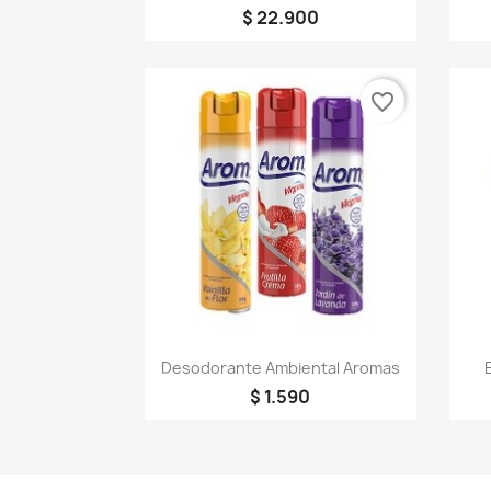
$ 22.900
favorite_border
Vista rápida

Desodorante Ambiental Aromas
$ 1.590