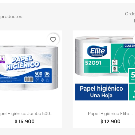
Ord
 productos.
favorite_border
Vista rápida
Vista rápida


pel Higiénico Jumbo 500...
Papel Higiénico Elite...
$ 15.900
$ 12.900