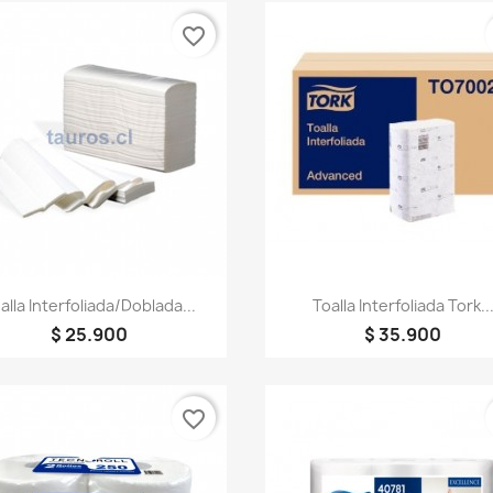
favorite_border
Vista rápida
Vista rápida


alla Interfoliada/Doblada...
Toalla Interfoliada Tork..
$ 25.900
$ 35.900
favorite_border