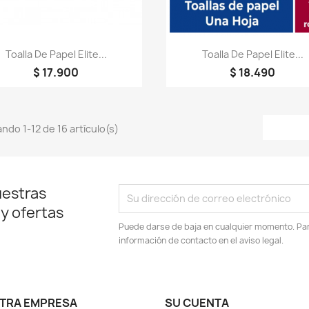
Vista rápida
Vista rápida


Toalla De Papel Elite...
Toalla De Papel Elite...
$ 17.900
$ 18.490
ndo 1-12 de 16 artículo(s)
uestras
 y ofertas
Puede darse de baja en cualquier momento. Para
información de contacto en el aviso legal.
TRA EMPRESA
SU CUENTA