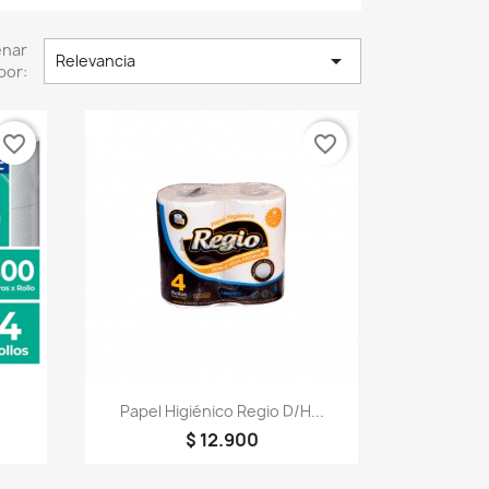
enar

Relevancia
por:
favorite_border
favorite_border
Vista rápida

Papel Higiénico Regio D/H...
$ 12.900