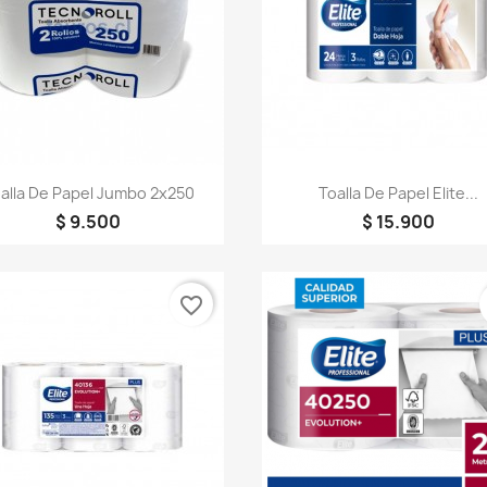
Vista rápida
Vista rápida


alla De Papel Jumbo 2x250
Toalla De Papel Elite...
$ 9.500
$ 15.900
favorite_border