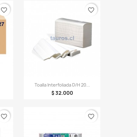
favorite_border
favorite_border
Vista rápida

.
Toalla Interfoliada D/H 20...
$ 32.000
favorite_border
favorite_border