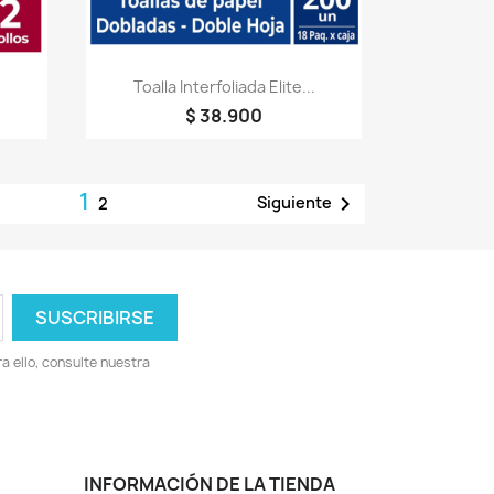
Vista rápida

Toalla Interfoliada Elite...
$ 38.900
1

Siguiente
2
 ello, consulte nuestra
INFORMACIÓN DE LA TIENDA