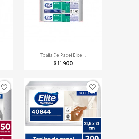
Vista rápida

Toalla De Papel Elite...
$ 11.900
favorite_border
favorite_border