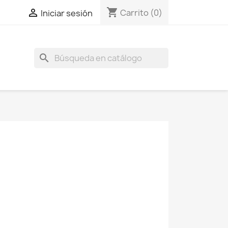
shopping_cart

Carrito
(0)
Iniciar sesión
search