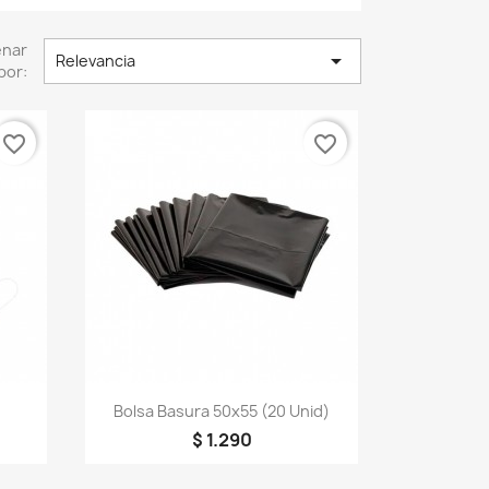
enar

Relevancia
por:
favorite_border
favorite_border
Vista rápida

Bolsa Basura 50x55 (20 Unid)
$ 1.290