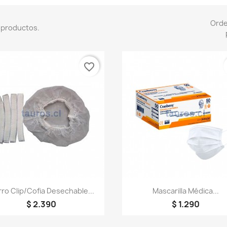
Ord
 productos.
favorite_border
Vista rápida
Vista rápida


ro Clip/Cofia Desechable...
Mascarilla Médica...
$ 2.390
$ 1.290