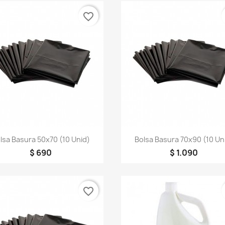
favorite_border
Vista rápida
Vista rápida


lsa Basura 50x70 (10 Unid)
Bolsa Basura 70x90 (10 Un
$ 690
$ 1.090
favorite_border