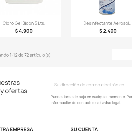
Vista rápida
Vista rápida


Cloro Gel Bidón 5 Lts.
Desinfectante Aerosol..
$ 4.900
$ 2.490
ndo 1-12 de 72 artículo(s)
uestras
 y ofertas
Puede darse de baja en cualquier momento. Para
información de contacto en el aviso legal.
TRA EMPRESA
SU CUENTA