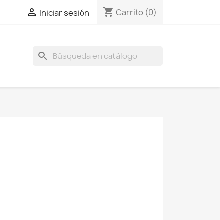
shopping_cart

Carrito
(0)
Iniciar sesión
search