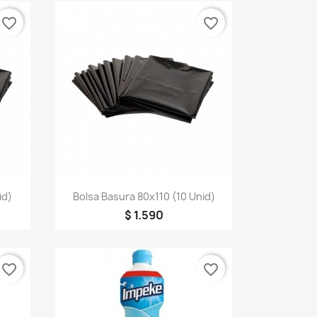
favorite_border
favorite_border
Vista rápida

id)
Bolsa Basura 80x110 (10 Unid)
$ 1.590
favorite_border
favorite_border