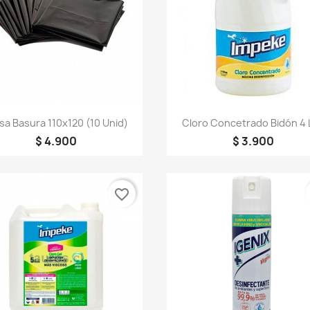
Vista rápida
Vista rápida


sa Basura 110x120 (10 Unid)
Cloro Concetrado Bidón 4 
$ 4.900
$ 3.900
favorite_border