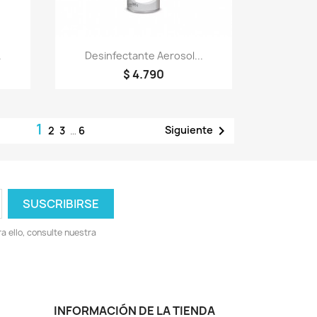
Vista rápida

.
Desinfectante Aerosol...
$ 4.790
1

Siguiente
2
3
…
6
 ello, consulte nuestra
INFORMACIÓN DE LA TIENDA