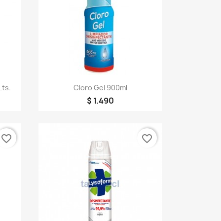
Vista rápida

Lts.
Cloro Gel 900ml
$ 1.490
favorite_border
favorite_border