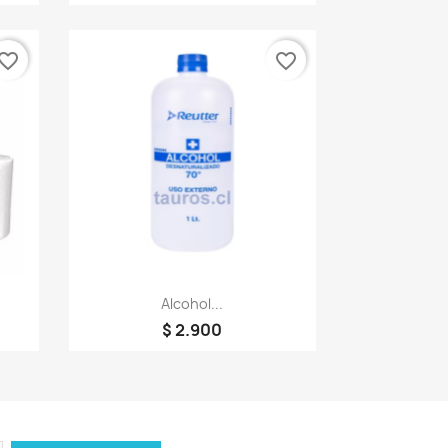
vorite_border
favorite_border
Vista rápida

Alcohol...
$ 2.900