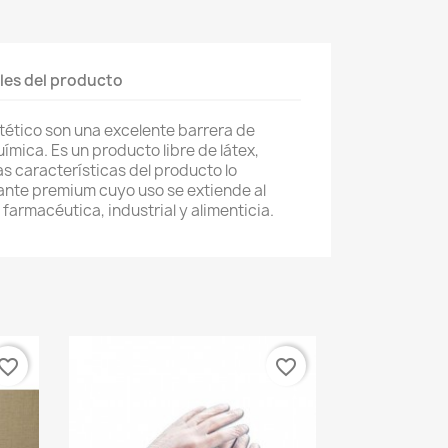
les del producto
ntético son una excelente barrera de
ímica. Es un producto libre de látex,
as características del producto lo
nte premium cuyo uso se extiende al
, farmacéutica, industrial y alimenticia.
vorite_border
favorite_border