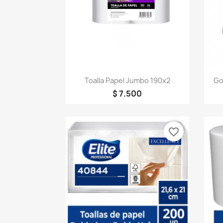
Vista rápida

Toalla Papel Jumbo 190x2
Go
$ 7.500
favorite_border