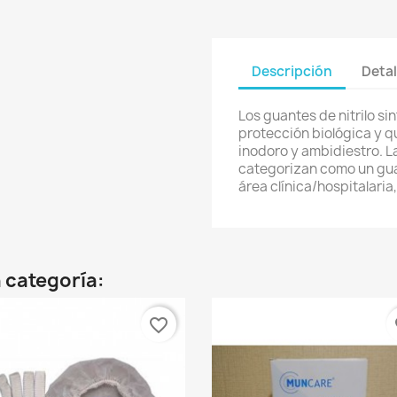
Descripción
Detal
Los guantes de nitrilo si
protección biológica y qu
inodoro y ambidiestro. L
categorizan como un gua
área clínica/hospitalaria
 categoría:
favorite_border
fa