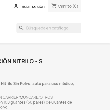
shopping_cart

Carrito
(0)
Iniciar sesión
search
ÓN NITRILO - S
Nitrilo Sin Polvo, apto para uso médico,
N CARRIER/MUNCARE/OTROS
n 100 guantes (50 pares) de Guantes de
olvo.