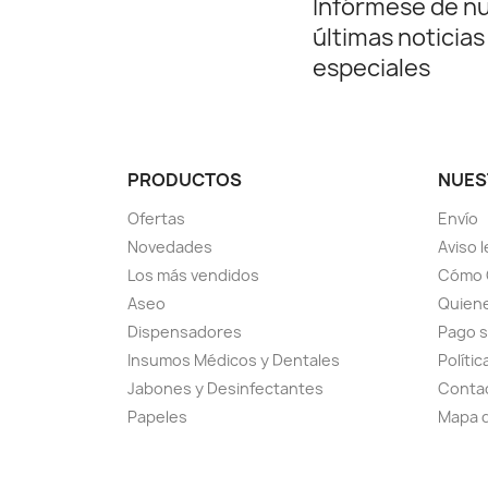
Infórmese de n
últimas noticias
especiales
PRODUCTOS
NUES
Ofertas
Envío
Novedades
Aviso l
Los más vendidos
Cómo 
Aseo
Quiene
Dispensadores
Pago 
Insumos Médicos y Dentales
Políti
Jabones y Desinfectantes
Conta
Papeles
Mapa d