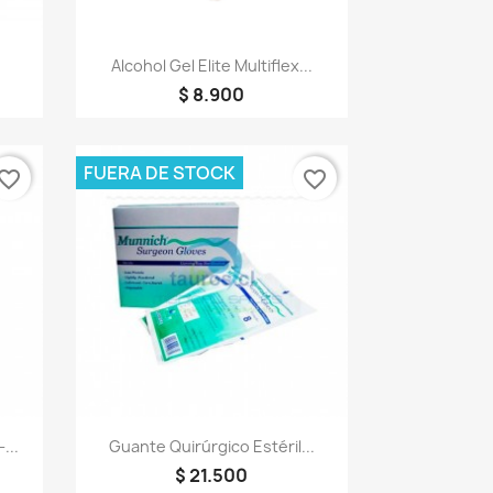
Vista rápida

Alcohol Gel Elite Multiflex...
$ 8.900
FUERA DE STOCK
vorite_border
favorite_border
Vista rápida

...
Guante Quirúrgico Estéril...
$ 21.500