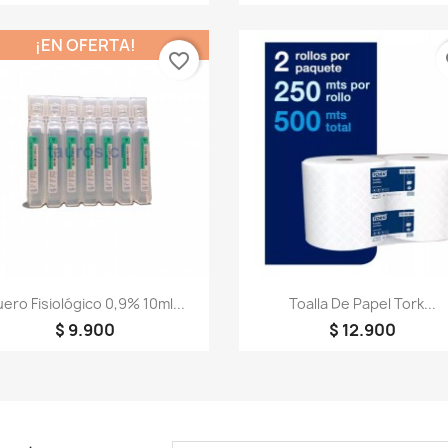
¡EN OFERTA!
favorite_border
fa
Vista rápida
Vista rápida


ero Fisiológico 0,9% 10ml...
Toalla De Papel Tork...
$ 9.900
$ 12.900