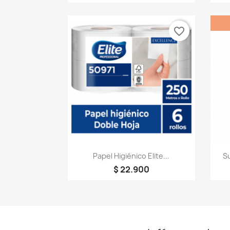
favorite_border
Vista rápida

Papel Higiénico Elite...
Su
$ 22.900