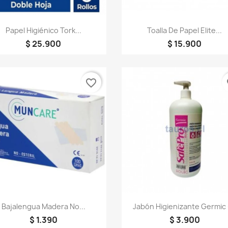
Vista rápida
Vista rápida


Papel Higiénico Tork...
Toalla De Papel Elite...
$ 25.900
$ 15.900
favorite_border
fa
Vista rápida
Vista rápida


Bajalengua Madera No...
Jabón Higienizante Germic -
$ 1.390
$ 3.900