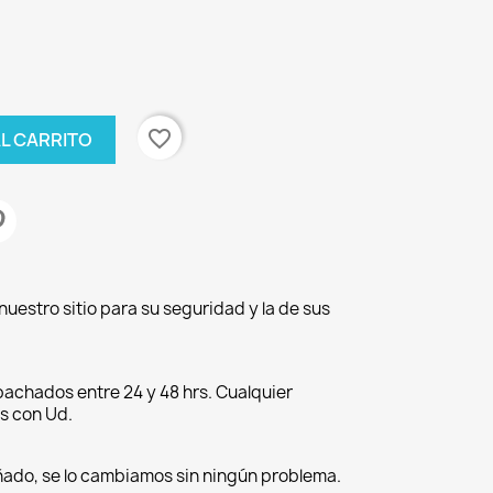
favorite_border
AL CARRITO
nuestro sitio para su seguridad y la de sus
achados entre 24 y 48 hrs. Cualquier
s con Ud.
ñado, se lo cambiamos sin ningún problema.