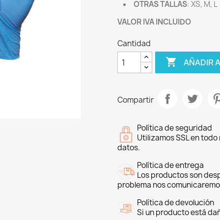
OTRAS TALLAS
: XS, M, L
VALOR IVA INCLUIDO
Cantidad

AÑADIR 
Compartir
Política de seguridad
Utilizamos SSL en todo 
datos.
Política de entrega
Los productos son desp
problema nos comunicaremo
Política de devolución
Si un producto está da