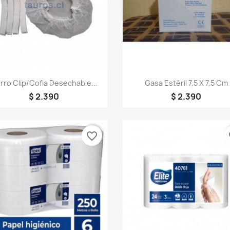
Vista rápida
Vista rápida


rro Clip/Cofia Desechable...
Gasa Estéril 7,5 X 7,5 Cm
$ 2.390
$ 2.390
favorite_border
fa