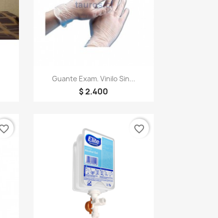
Vista rápida

Guante Exam. Vinilo Sin...
$ 2.400
vorite_border
favorite_border