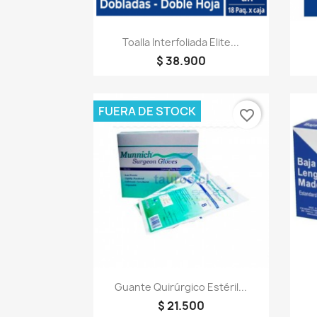
Vista rápida

Toalla Interfoliada Elite...
$ 38.900
FUERA DE STOCK
favorite_border
Vista rápida

Guante Quirúrgico Estéril...
$ 21.500