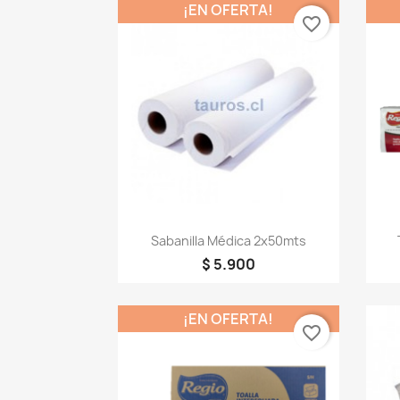
¡EN OFERTA!
favorite_border
Vista rápida

Sabanilla Médica 2x50mts
$ 5.900
¡EN OFERTA!
favorite_border