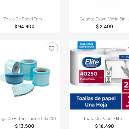
Vista rápida
Vista rápida


Toalla De Papel Tork...
Guante Exam. Vinilo Sin..
$ 94.900
$ 2.400
favorite_border
fa
Vista rápida
Vista rápida


ga De Esterilización 50x200
Toalla De Papel Elite...
$ 13.500
$ 18.490