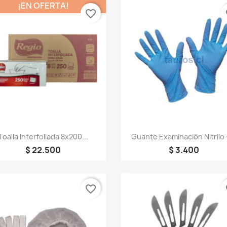
¡EN OFERTA!
favorite_border
fa
Vista rápida
Vista rápida


Toalla Interfoliada 8x200...
Guante Examinación Nitrilo 
$ 22.500
$ 3.400
favorite_border
fa