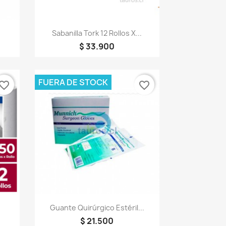
Vista rápida

.
Sabanilla Tork 12 Rollos X...
$ 33.900
FUERA DE STOCK
vorite_border
favorite_border
Vista rápida

Guante Quirúrgico Estéril...
$ 21.500