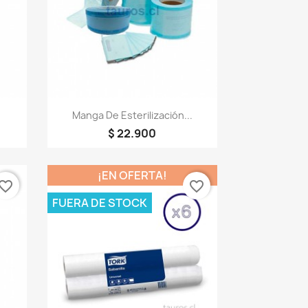
Vista rápida

Manga De Esterilización...
$ 22.900
¡EN OFERTA!
vorite_border
favorite_border
FUERA DE STOCK