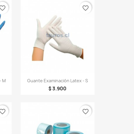
vorite_border
favorite_border
Vista rápida

- M
Guante Examinación Latex - S
$ 3.900
vorite_border
favorite_border