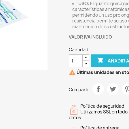
USO:
El guante quirúrgi
características anatómicas
permitiendo un uso prolonga
resistencia permite su uso
mantención de su estructur
VALOR IVA INCLUIDO
Cantidad

AÑADIR 

Últimas unidades en st
Compartir
Política de seguridad
Utilizamos SSL en todo 
datos.
Política de entrega