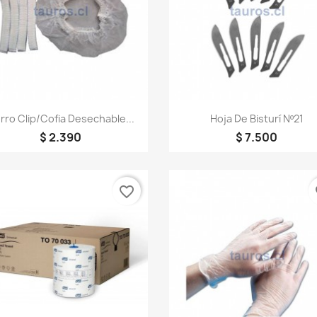
Vista rápida
Vista rápida


rro Clip/Cofia Desechable...
Hoja De Bisturí Nº21
$ 2.390
$ 7.500
favorite_border
fa