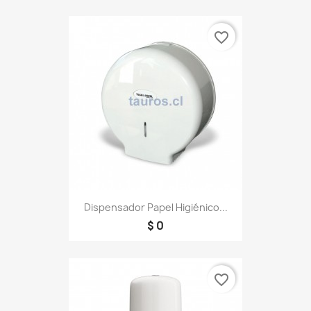
favorite_border
Dispensador Papel Higiénico...
$ 0
favorite_border