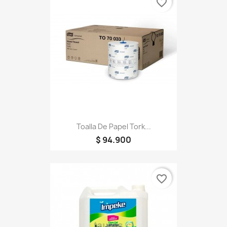
favorite_border
Toalla De Papel Tork...
$ 94.900
favorite_border