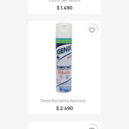
Cloro Gel 900ml
$ 1.490
favorite_border
Desinfectante Aerosol...
$ 2.490