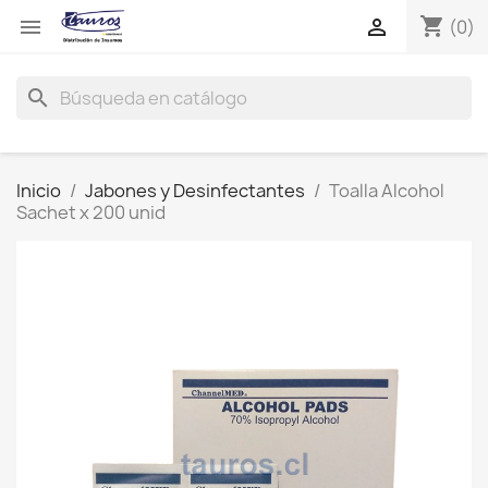
shopping_cart


(0)
search
Inicio
Jabones y Desinfectantes
Toalla Alcohol
Sachet x 200 unid