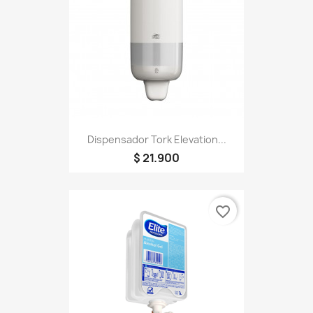
Dispensador Tork Elevation...
$ 21.900
favorite_border