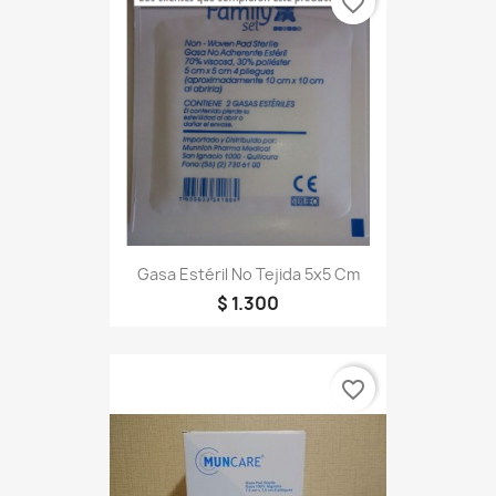
favorite_border
Gasa Estéril No Tejida 5x5 Cm
$ 1.300
favorite_border