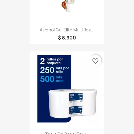
Alcohol Gel Elite Multiflex...
$ 8.900
favorite_border