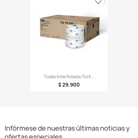
favorite_border
Toalla Interfoliada Tork...
$ 29.900
Infórmese de nuestras últimas noticias y
ofertas especiales