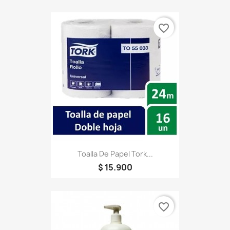
favorite_border
Toalla De Papel Tork...
$ 15.900
favorite_border