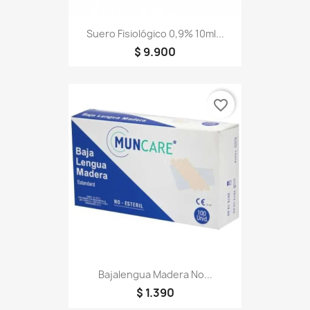
Suero Fisiológico 0,9% 10ml...
$ 9.900
favorite_border
Bajalengua Madera No...
$ 1.390