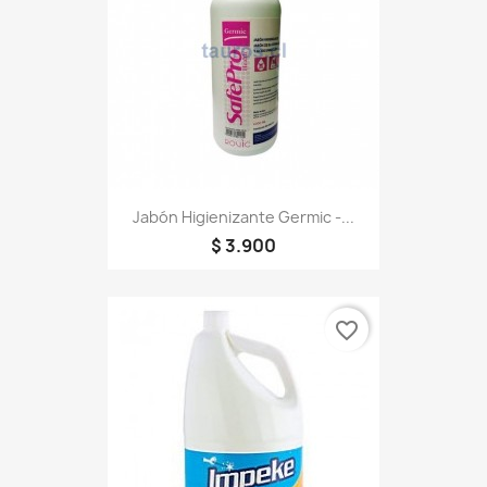
Jabón Higienizante Germic -...
$ 3.900
favorite_border