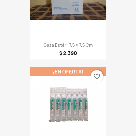
Gasa Estéril 7,5 X 7,5 Cm
$ 2.390
¡EN OFERTA!
favorite_border