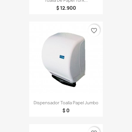
Toalla De Papel Tork...
$ 12.900
favorite_border
Dispensador Toalla Papel Jumbo
$ 0