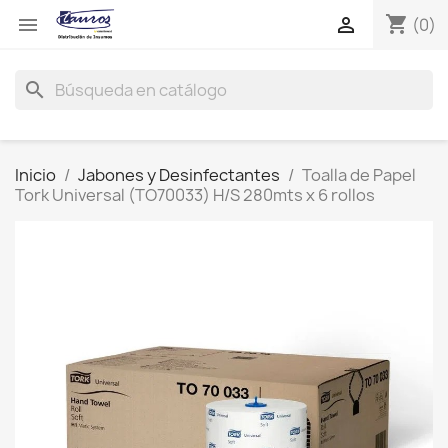
shopping_cart


(0)
search
Inicio
Jabones y Desinfectantes
Toalla de Papel
Tork Universal (TO70033) H/S 280mts x 6 rollos