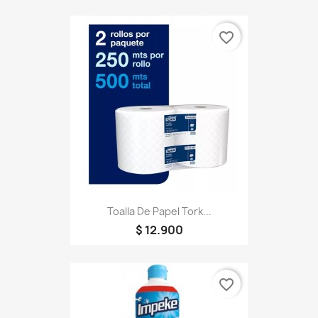
favorite_border
Toalla De Papel Tork...
$ 12.900
favorite_border