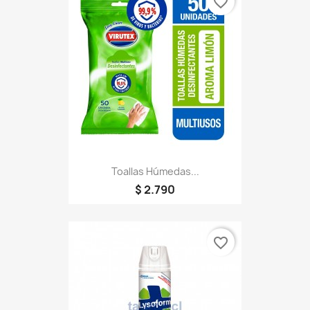
favorite_border
Toallas Húmedas...
$ 2.790
favorite_border