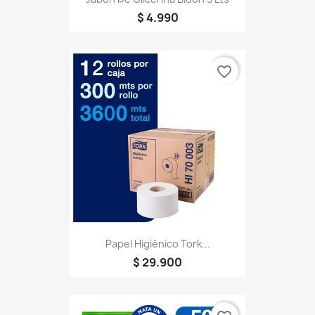
$ 4.990
favorite_border
Papel Higiénico Tork...
$ 29.900