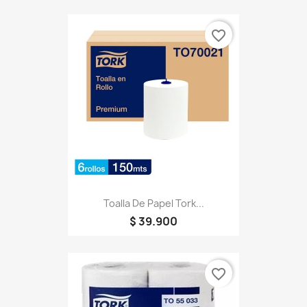
favorite_border
Toalla De Papel Tork...
$ 39.900
favorite_border