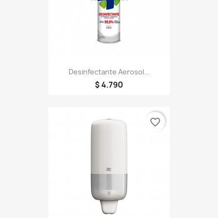
Desinfectante Aerosol...
$ 4.790
favorite_border