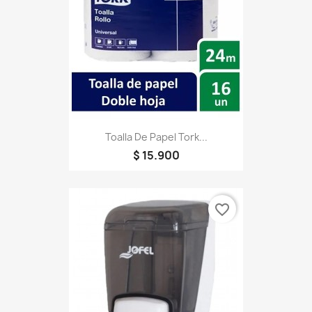
Toalla De Papel Tork...
$ 15.900
favorite_border