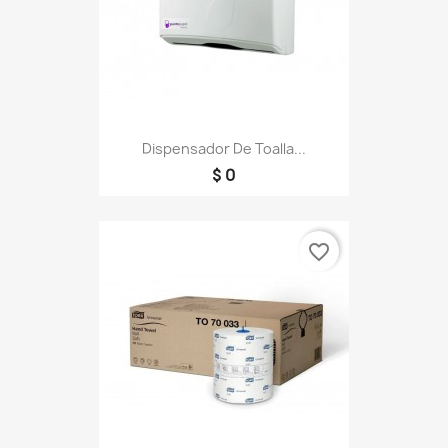
Dispensador De Toalla...
$ 0
favorite_border