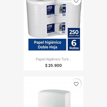
favorite_border
Papel Higiénico Tork...
$ 25.900
favorite_border