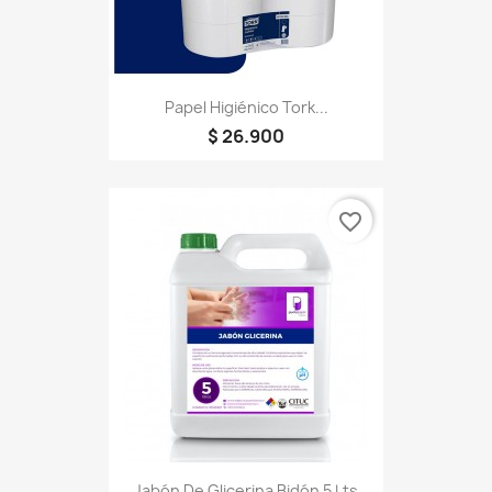
Papel Higiénico Tork...
$ 26.900
favorite_border
Jabón De Glicerina Bidón 5 Lts