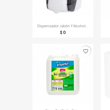
Vista rápida

Dispensador Jabón Y Alcohol...
$ 0
favorite_border
Vista rápida
