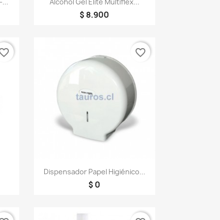
...
Alcohol Gel Elite Multiflex...
$ 8.900
vorite_border
favorite_border
Vista rápida

Dispensador Papel Higiénico...
$ 0