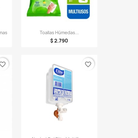
Vista rápida

omas
Toallas Húmedas...
$ 2.790
vorite_border
favorite_border
Vista rápida
