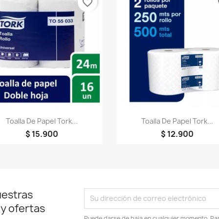
favorite_border
fa
Vista rápida
Vista rápida


Toalla De Papel Tork...
Toalla De Papel Tork...
$ 15.900
$ 12.900
uestras
 y ofertas
Puede darse de baja en cualquier momento. Para