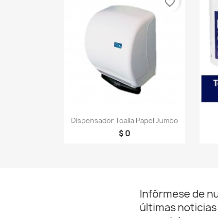
favorite_border
Vista rápida

Dispensador Toalla Papel Jumbo
$ 0
Infórmese de n
últimas noticias