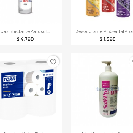
Vista rápida
Vista rápida


Desinfectante Aerosol...
Desodorante Ambiental Ar
$ 4.790
$ 1.590
favorite_border
fa
Vista rápida
Vista rápida

