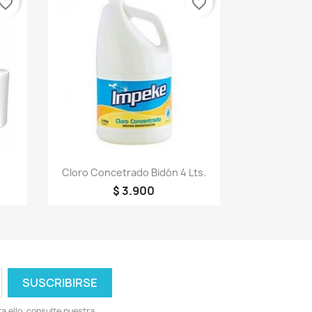
vorite_border
favorite_border
Vista rápida

Cloro Concetrado Bidón 4 Lts.
$ 3.900
 ello, consulte nuestra