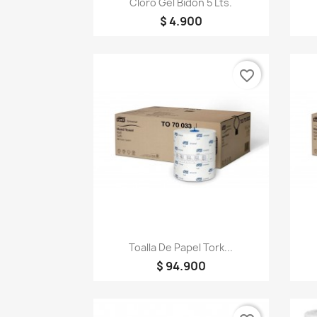
Cloro Gel Bidón 5 Lts.
$ 4.900
favorite_border
Vista rápida

Toalla De Papel Tork...
$ 94.900