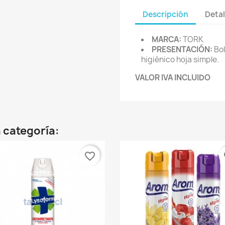
Descripción
Detal
MARCA:
TORK
PRESENTACIÓN:
Bol
higiénico hoja simple.
VALOR IVA INCLUIDO
 categoría:
favorite_border
fa