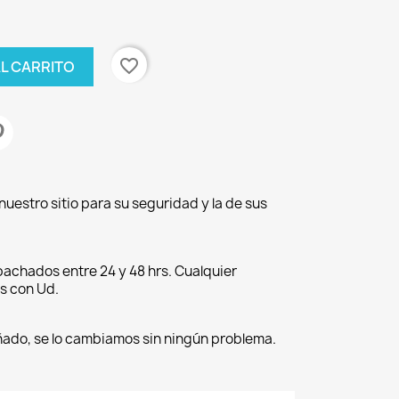
favorite_border
AL CARRITO
nuestro sitio para su seguridad y la de sus
achados entre 24 y 48 hrs. Cualquier
s con Ud.
ñado, se lo cambiamos sin ningún problema.