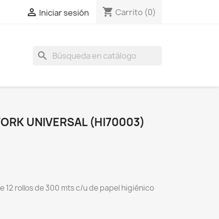
shopping_cart

Carrito
(0)
Iniciar sesión
search
TORK UNIVERSAL (HI70003)
e 12 rollos de 300 mts c/u de papel higiénico