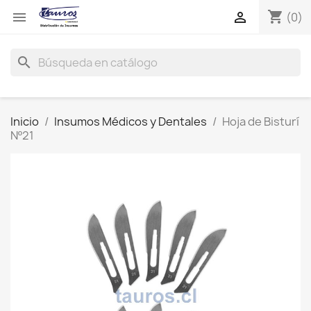
shopping_cart


(0)
search
Inicio
Insumos Médicos y Dentales
Hoja de Bisturí
Nº21