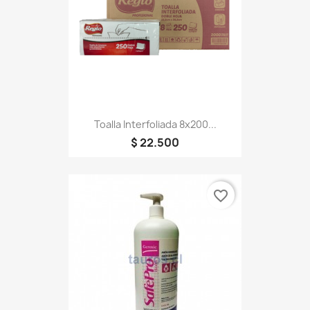
Toalla Interfoliada 8x200...
$ 22.500
favorite_border