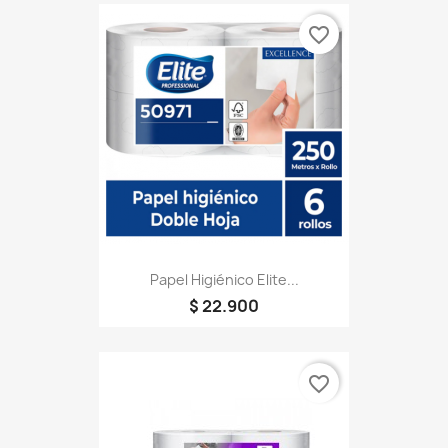
favorite_border
Papel Higiénico Elite...
$ 22.900
favorite_border