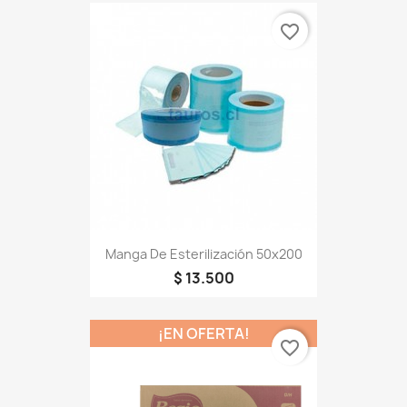
favorite_border
Manga De Esterilización 50x200
$ 13.500
¡EN OFERTA!
favorite_border