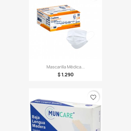
Mascarilla Médica...
$ 1.290
favorite_border