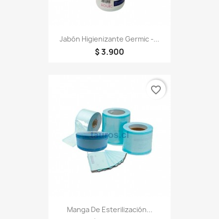
Jabón Higienizante Germic -...
$ 3.900
favorite_border
Manga De Esterilización...