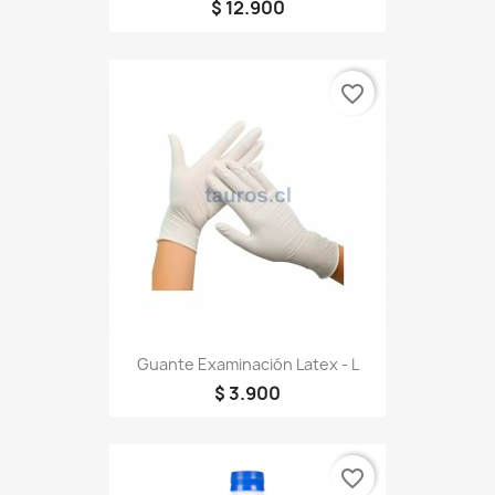
$ 12.900
favorite_border
Guante Examinación Latex - L
$ 3.900
favorite_border