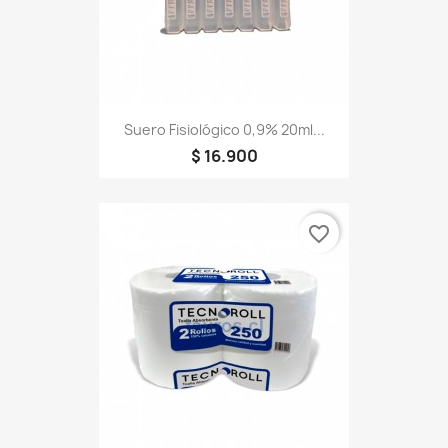
Suero Fisiológico 0,9% 20ml...
$ 16.900
favorite_border