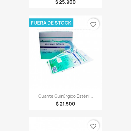
$ 25.900
FUERA DE STOCK
favorite_border
Guante Quirúrgico Estéril...
$ 21.500
favorite_border