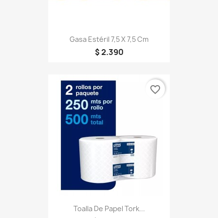
Gasa Estéril 7,5 X 7,5 Cm
$ 2.390
favorite_border
Toalla De Papel Tork...