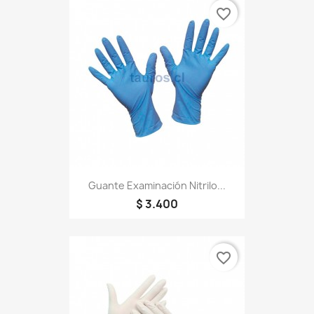
favorite_border
Guante Examinación Nitrilo...
$ 3.400
favorite_border