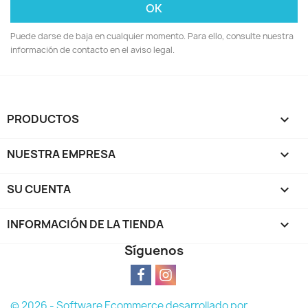
Puede darse de baja en cualquier momento. Para ello, consulte nuestra
información de contacto en el aviso legal.
PRODUCTOS

NUESTRA EMPRESA

SU CUENTA

INFORMACIÓN DE LA TIENDA
keyboard_arrow_down
Síguenos
© 2026 - Software Ecommerce desarrollado por