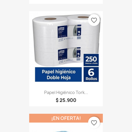
favorite_border
Papel Higiénico Tork...
$ 25.900
¡EN OFERTA!
favorite_border