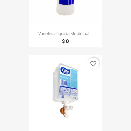
Vaselina Líquida Medicinal...
$ 0
favorite_border