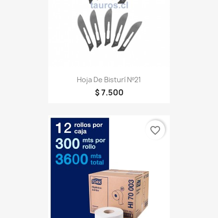
Hoja De Bisturí Nº21
$ 7.500
favorite_border