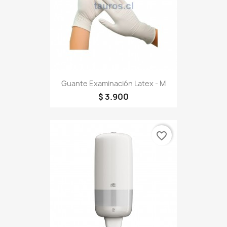
Guante Examinación Latex - M
$ 3.900
favorite_border