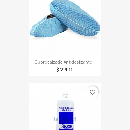
Cubrecalzado Antideslizante...
$ 2.900
favorite_border