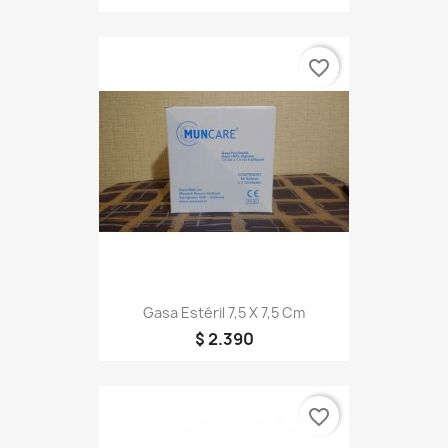
favorite_border
Gasa Estéril 7,5 X 7,5 Cm
$ 2.390
favorite_border