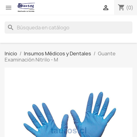
shopping_cart


(0)
search
Inicio
Insumos Médicos y Dentales
Guante
Examinación Nitrilo - M