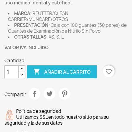
uso médico, dental y estético.
MARCA:
REUTTER/CLEAN
CARRIER/MUNCARE/OTROS
PRESENTACIÓN:
Caja con 100 guantes (50 pares) de
Guantes de Examinación de Nitrilo Sin Polvo.
OTRAS TALLAS
: XS, S, L
VALOR IVA INCLUIDO
Cantidad

favorite_border
AÑADIR AL CARRITO
Compartir
Política de seguridad
Utilizamos SSL en todo nuestro sitio para su
seguridad y la de sus datos.