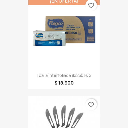
¡EN OFERTA!
favorite_border
Toalla Interfoliada 8x250 H/S
$ 18.900
favorite_border