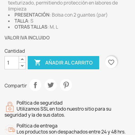
texturizado, permitiendo protección en labores de
limpieza
PRESENTACIÓN
: Bolsa con 2 guantes (par)
TALLA
: S
OTRAS TALLAS
: M, L
VALOR IVA INCLUIDO
Cantidad

favorite_border
AÑADIR AL CARRITO
Compartir
Política de seguridad
Utilizamos SSL en todo nuestro sitio para su
seguridad y la de sus datos.
Política de entrega
Los productos son despachados entre 24 y 48 hrs.