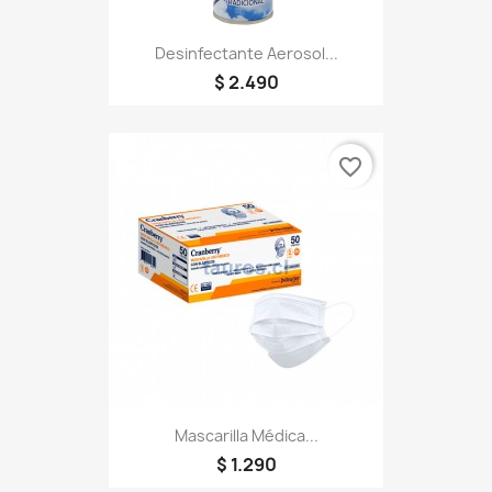
Desinfectante Aerosol...
$ 2.490
favorite_border
Mascarilla Médica...
$ 1.290