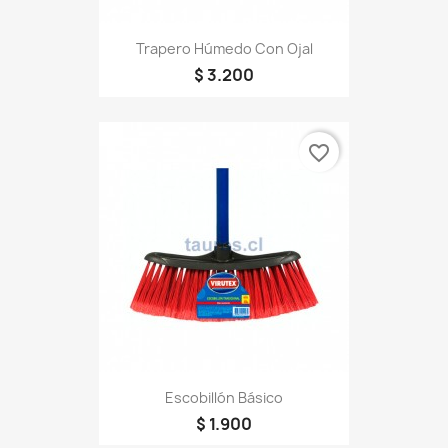
Trapero Húmedo Con Ojal
$ 3.200
favorite_border
Escobillón Básico
$ 1.900