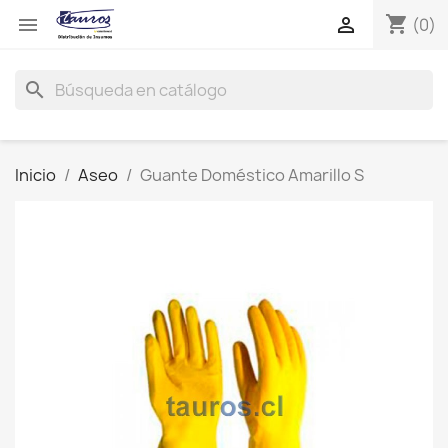
shopping_cart


(0)
search
Inicio
Aseo
Guante Doméstico Amarillo S