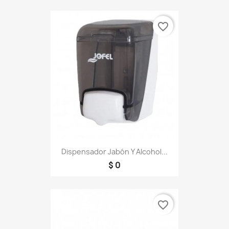
favorite_border
Dispensador Jabón Y Alcohol...
$ 0
favorite_border