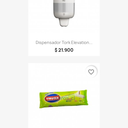
Dispensador Tork Elevation...
$ 21.900
favorite_border