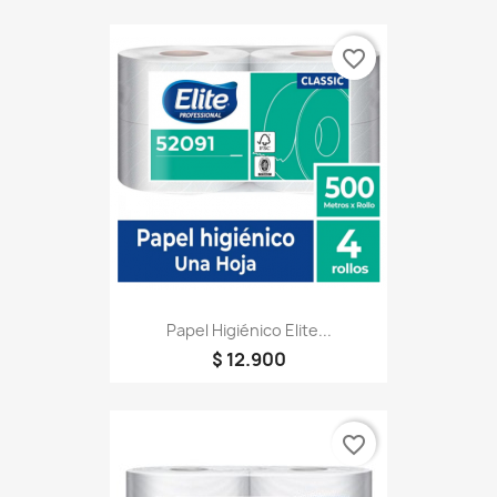
favorite_border
Papel Higiénico Elite...
$ 12.900
favorite_border