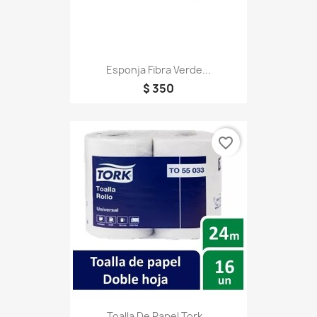
Esponja Fibra Verde...
$ 350
favorite_border
Toalla De Papel Tork...