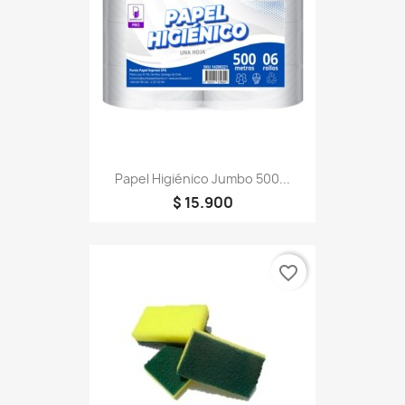
Papel Higiénico Jumbo 500...
$ 15.900
favorite_border