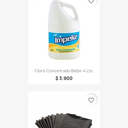
favorite_border
Cloro Concetrado Bidón 4 Lts.
$ 3.900
favorite_border