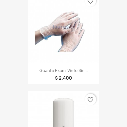
favorite_border
Guante Exam. Vinilo Sin...
$ 2.400
favorite_border