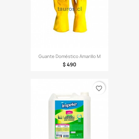
Guante Doméstico Amarillo M
$ 490
favorite_border