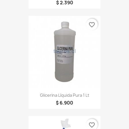
$ 2.390
favorite_border
Glicerina Líquida Pura 1 Lt
$ 6.900
favorite_border