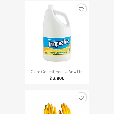
favorite_border
Cloro Concetrado Bidón 4 Lts.
$ 3.900
favorite_border