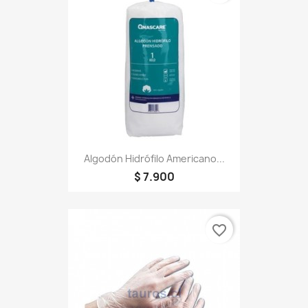
Algodón Hidrófilo Americano...
$ 7.900
favorite_border