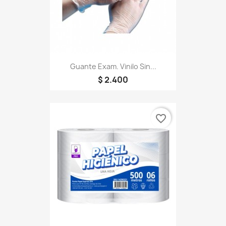
Guante Exam. Vinilo Sin...
$ 2.400
favorite_border